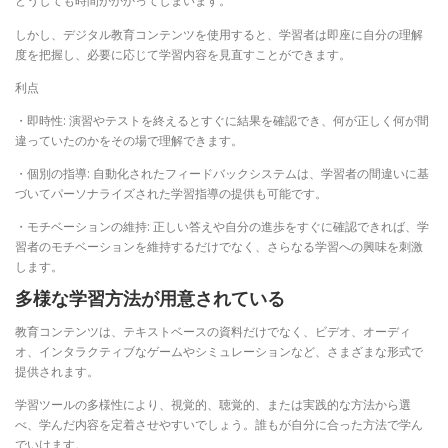
どうしても時間がかかってしまいます。
しかし、デジタル教育コンテンツを使用すると、学習者は即座に自分の理解
度を把握し、必要に応じて学習内容を見直すことができます。
利点
・即時性: 演習やテストを終えるとすぐに結果を確認でき、何が正しく何が間
違っていたのかをその場で理解できます。
・個別の指導: 自動化されたフィードバックシステムは、学習者の間違いに基
づいてパーソナライズされた学習指導の提供も可能です。
・モチベーションの維持: 正しい答えや自分の進歩をすぐに確認できれば、学
習者のモチベーションを維持するだけでなく、さらなる学習への興味を刺激
します。
多様な学習方法が用意されている
教育コンテンツは、テキストベースの資料だけでなく、ビデオ、オーディ
オ、インタラクティブなゲームやシミュレーションなど、さまざまな形式で
提供されます。
学習ツールの多様性により、視覚的、聴覚的、または実践的な方法から選
べ、学んだ内容を定着させやすいでしょう。誰もが自分に合った方法で学ん
でいけます。