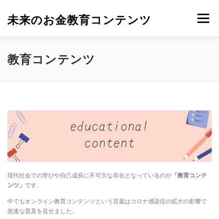
コ
ン
未来のお金教育コンテンツ
メニュー
テ
ン
ツ
へ
教育コンテンツ
ス
キ
ッ
プ
現代社会での学びや自己成長に不可欠な存在となっているのが
「教育コンテ
ンツ」
です。
中でもオンライン教育コンテンツという言葉はコロナ感染症の拡大の影響で
急速な普及を見せました。