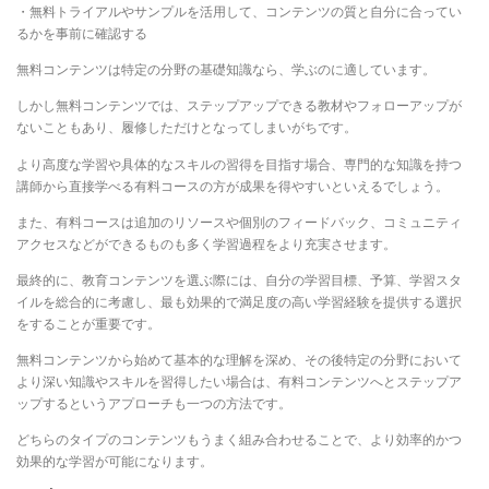
・無料トライアルやサンプルを活用して、コンテンツの質と自分に合ってい
るかを事前に確認する
無料コンテンツは特定の分野の基礎知識なら、学ぶのに適しています。
しかし無料コンテンツでは、ステップアップできる教材やフォローアップが
ないこともあり、履修しただけとなってしまいがちです。
より高度な学習や具体的なスキルの習得を目指す場合、専門的な知識を持つ
講師から直接学べる有料コースの方が成果を得やすいといえるでしょう。
また、有料コースは追加のリソースや個別のフィードバック、コミュニティ
アクセスなどができるものも多く学習過程をより充実させます。
最終的に、教育コンテンツを選ぶ際には、自分の学習目標、予算、学習スタ
イルを総合的に考慮し、最も効果的で満足度の高い学習経験を提供する選択
をすることが重要です。
無料コンテンツから始めて基本的な理解を深め、その後特定の分野において
より深い知識やスキルを習得したい場合は、有料コンテンツへとステップア
ップするというアプローチも一つの方法です。
どちらのタイプのコンテンツもうまく組み合わせることで、より効率的かつ
効果的な学習が可能になります。