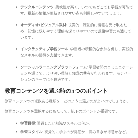
デジタルコンテンツ
: 柔軟性が高く、いつでもどこでも学習が可能で
す。最新の情報が更新されやすい点も利用しやすいでしょう。
オーディオ/ビジュアル教材
: 視覚的・聴覚的に情報を受け取るた
め、記憶に残りやすく理解も深まりやすいので反復学習にも適して
います。
インタラクティブ学習ツール
: 学習者の積極的な参加を促し、実践的
なスキルの習得を支援できます。
ソーシャルラーニングプラットフォーム
: 学習者間のコミュニケーシ
ョンを通じて、より深い理解と知識の共有が行われます。モチベー
ションのキープにも最適です。
教育コンテンツを選ぶ時の4つのポイント
教育コンテンツの複数ある種類を、どのように選ぶのがよいのでしょうか。
教育コンテンツを選択するにあたって、以下のポイントが重要です。
学習目標
: 習得したい知識やスキルは何か。
学習スタイル
: 視覚的に学ぶのが得意か、読み書きが得意かなど。