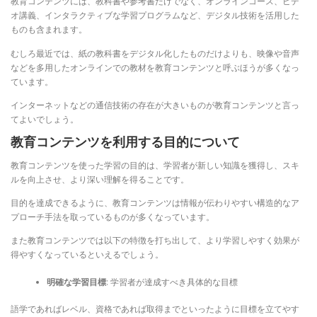
教育コンテンツには、教科書や参考書だけでなく、オンラインコース、ビデ
オ講義、インタラクティブな学習プログラムなど、デジタル技術を活用した
ものも含まれます。
むしろ最近では、紙の教科書をデジタル化したものだけよりも、映像や音声
などを多用したオンラインでの教材を教育コンテンツと呼ぶほうが多くなっ
ています。
インターネットなどの通信技術の存在が大きいものが教育コンテンツと言っ
てよいでしょう。
教育コンテンツを利用する目的について
教育コンテンツを使った学習の目的は、学習者が新しい知識を獲得し、スキ
ルを向上させ、より深い理解を得ることです。
目的を達成できるように、教育コンテンツは情報が伝わりやすい構造的なア
プローチ手法を取っているものが多くなっています。
また教育コンテンツでは以下の特徴を打ち出して、より学習しやすく効果が
得やすくなっているといえるでしょう。
明確な学習目標
: 学習者が達成すべき具体的な目標
語学であればレベル、資格であれば取得までといったように目標を立てやす